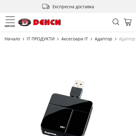
Прескачане
Експресна доставка
към
съдържанието
Търсен
Мо
меню
Начало
IT ПРОДУКТИ
Аксесоари IT
Адаптор
Адаптор
Преминете
към
края
на
галерията
на
изображенията