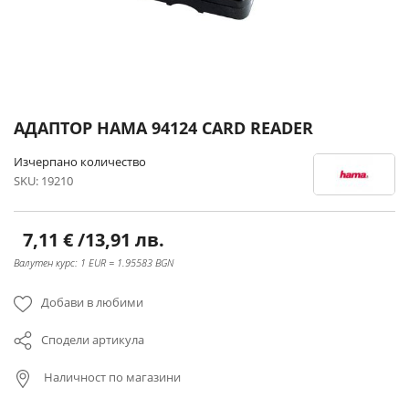
Преминете
АДАПТОР HAMA 94124 CARD READER
към
началото
Изчерпано количество
на
SKU
19210
галерия
със
снимки
7,11 €
/
13,91 лв.
Валутен курс: 1 EUR = 1.95583 BGN
Добави в любими
Сподели артикула
Наличност по магазини