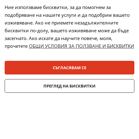
Ние използваме бисквитки, за да помогнем за
подобряване на нашите услуги и да подобрим вашето
Начини на плащане:
изживяване. Ако не приемете незадължителните
бисквитки по-долу, вашето изживяване може да бъде
засегнато. Ако искате да научите повече, моля,
прочетете
ОБЩИ УСЛОВИЯ ЗА ПОЛЗВАНЕ И БИСКВИТКИ
Лизинг:
СЪГЛАСЯВАМ СЕ
© 2025 ДЕНСИ. Всички права запазени.
ПРЕГЛЕД НА БИСКВИТКИ
Онлайн магазин от
Stenik