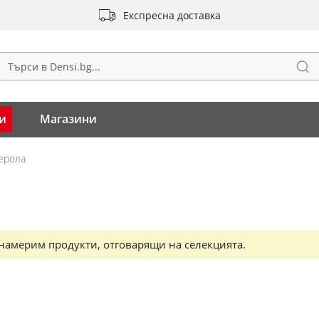
Експресна доставка
Тъ
ърсене
и
Магазини
ерола
намерим продукти, отговарящи на селекцията.