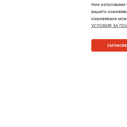
спорове
Ние използваме 
вашето изживява
Управление
изживяване може 
УСЛОВИЯ ЗА ПО
Начини на плащане:
СЪГЛАСЯВ
© 2025 ДЕНСИ. Всички права запазени.