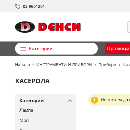
Прескачане
02 9601201
към
съдържанието
Т
Промоци
Категории
Начало
ИНСТРУМЕНТИ И ПРИБОРИ
Прибори
Кас
КАСЕРОЛА
Не можем да 
Категории
Лампа
Моп