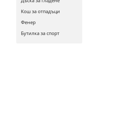
Дъска за гладене
Кош за отпадъци
Фенер
Бутилка за спорт
Кана
Комплект
Тенджера
Тиган
Термокана
Термо чаша
Сервиз
Купа
Чаша