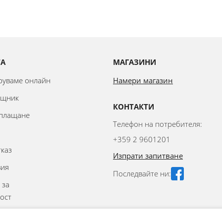
ТА
МАГАЗИНИ
аруваме онлайн
Намери магазин
ощник
КОНТАКТИ
 плащане
Телефон на потребителя:
+359 2 9601201
тказ
Изпрати запитване
вия
Последвайте ни:
 за
ост
аване на