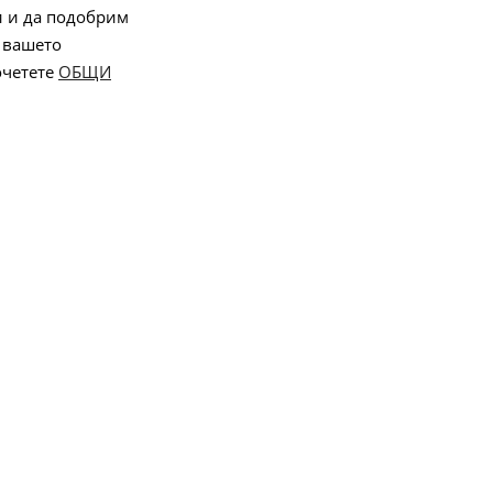
и и да подобрим
 вашето
очетете
ОБЩИ
Онлайн магазин от
Stenik