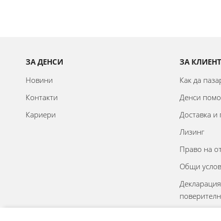
Оливерник
Мелничка
Нож
Отварачка
ЗА ДЕНСИ
ЗА КЛИЕН
Стойка
Новини
Как да паз
Уред за заточване
Контакти
Денси пом
Поставка
Кариери
Доставка и
Форма
Лизинг
Капак
Право на о
Шпатула
Общи усло
Челник
Декларация
Филтрираща бутилка
поверителн
Онлайн реш