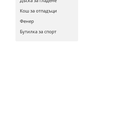
Дъска за гладене
Кош за отпадъци
Фенер
Бутилка за спорт
Кана
Комплект
Тенджера
Тиган
Термокана
Термо чаша
Сервиз
Купа
Чаша