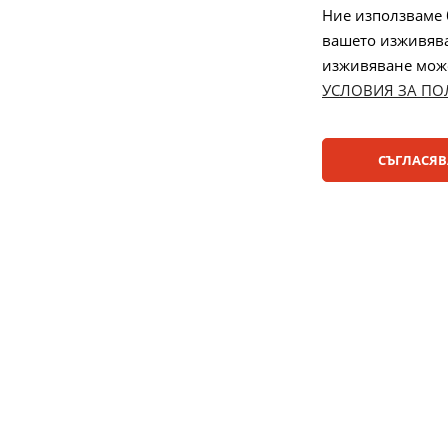
спорове
Ние използваме 
вашето изживява
Управление
изживяване може 
УСЛОВИЯ ЗА ПО
Начини на плащане:
СЪГЛАСЯВ
© 2025 ДЕНСИ. Всички права запазени.