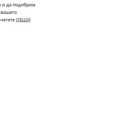
и и да подобрим
 вашето
очетете
ОБЩИ
Онлайн магазин от
Stenik