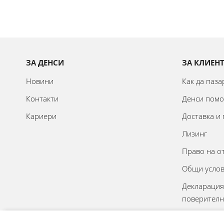
Оливерник
Мелничка
Нож
Отварачка
ЗА ДЕНСИ
ЗА КЛИЕН
Стойка
Новини
Как да паз
Уред за заточване
Контакти
Денси пом
Поставка
Кариери
Доставка и
Форма
Лизинг
Капак
Право на о
Шпатула
Общи усло
Челник
Декларация
Филтрираща бутилка
поверителн
Онлайн реш