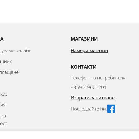
ТА
МАГАЗИНИ
аруваме онлайн
Намери магазин
ощник
КОНТАКТИ
 плащане
Телефон на потребителя:
+359 2 9601201
тказ
Изпрати запитване
вия
Последвайте ни:
 за
ост
аване на