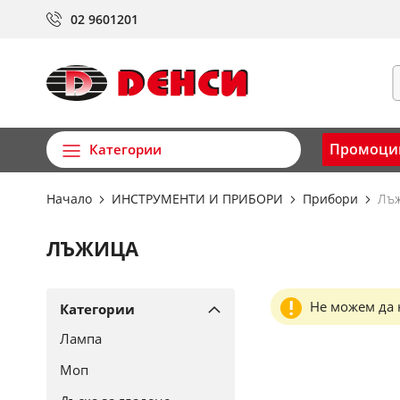
Прескачане
02 9601201
към
съдържанието
Т
Промоци
Категории
Начало
ИНСТРУМЕНТИ И ПРИБОРИ
Прибори
Лъ
ЛЪЖИЦА
Не можем да 
Категории
Лампа
Моп