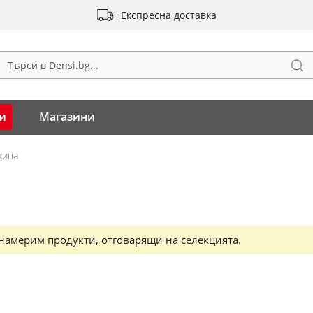
Експресна доставка
Тъ
ърсене
и
Магазини
жица
намерим продукти, отговарящи на селекцията.