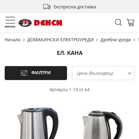
Прескачане
Експресна доставка
към
съдържанието
Търсен
Мо
меню
Начало
ДОМАКИНСКИ ЕЛЕКТРОУРЕДИ
Дребни уреди
ЕЛ. КАНА
ФИЛТРИ
Артикули
1
-
19
от
64