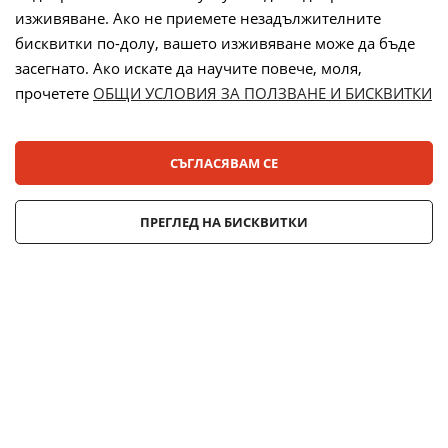
изживяване. Ако не приемете незадължителните
бисквитки по-долу, вашето изживяване може да бъде
засегнато. Ако искате да научите повече, моля,
прочетете
ОБЩИ УСЛОВИЯ ЗА ПОЛЗВАНЕ И БИСКВИТКИ
Лизинг:
СЪГЛАСЯВАМ СЕ
© 2025 ДЕНСИ. Всички права запазени.
ПРЕГЛЕД НА БИСКВИТКИ
Онлайн магазин от
Stenik