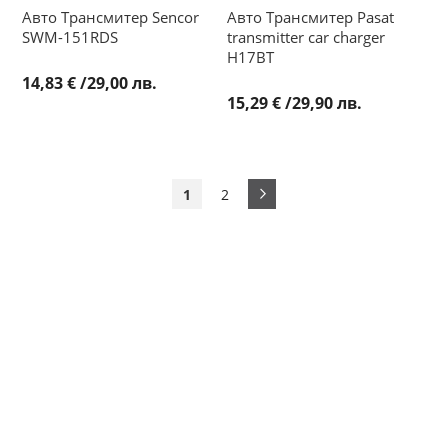
Авто Трансмитер Sencor
Авто Трансмитер Pasat
SWM-151RDS
transmitter car charger
H17BT
14,83 €
/
29,00 лв.
15,29 €
/
29,90 лв.
Страница
Страница
Напред
Страница
В
2
1
момента
четете
страница