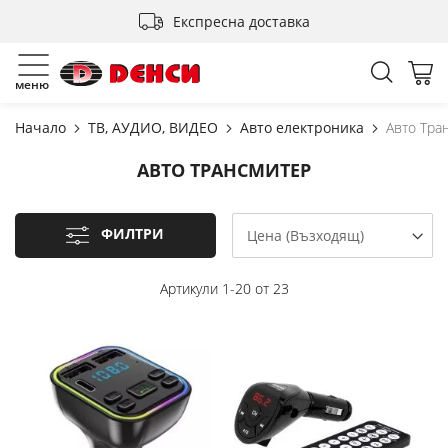
Прескачане
Експресна доставка
към
съдържанието
Търсен
Мо
меню
Начало
ТВ, АУДИО, ВИДЕО
Авто електроника
Авто Тра
АВТО ТРАНСМИТЕР
ФИЛТРИ
Артикули
1
-
20
от
23