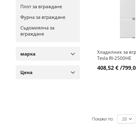
Плот за вграждане
Фурна за вграждане
Съдомиялна за
вграждане
Хладилник за
вграждане
Хладилник за вг
марка
Tesla RI-2500HE
Пералня със сушилня
408,52 €
/
799,0
за вграждане
Цена
ДОБАВИ В КОЛИЧКА
Микровълнова фурна
за вграждане
ДОБАВИ В КОЛИЧКА
ДОБАВИ
ДОБАВИ
В
ДОБАВИ
В
ДОБАВИ
ЛЮБИМИ
ЗА
ЛЮБИМИ
ЗА
СРАВНЕНИЕ
Покажи по
СРАВНЕНИЕ