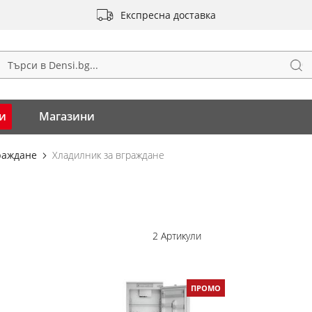
Експресна доставка
Тъ
ърсене
и
Магазини
граждане
Хладилник за вграждане
2
Артикули
ПРОМО