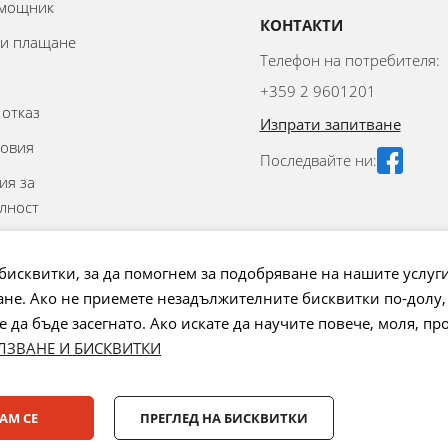
омощник
КОНТАКТИ
 и плащане
Телефон на потребителя:
+359 2 9601201
 отказ
Изпрати запитване
овия
Последвайте ни:
ия за
лност
ешаване на
бисквитки, за да помогнем за подобряване на нашите услуг
не. Ако не приемете незадължителните бисквитки по-долу,
ие на бисквитки
да бъде засегнато. Ако искате да научите повече, моля, пр
ЛЗВАНЕ И БИСКВИТКИ
Лизинг:
АМ СЕ
ПРЕГЛЕД НА БИСКВИТКИ