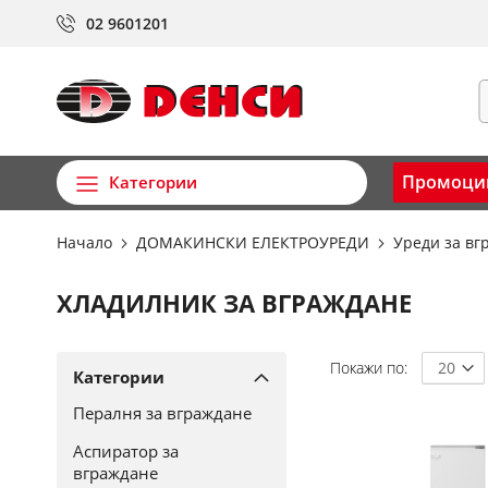
Прескачане
02 9601201
към
съдържанието
Т
Промоци
Категории
Начало
ДОМАКИНСКИ ЕЛЕКТРОУРЕДИ
Уреди за в
ХЛАДИЛНИК ЗА ВГРАЖДАНЕ
Покажи по
Категории
Пералня за вграждане
Аспиратор за
вграждане