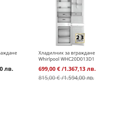
раждане
Хладилник за вграждане
Whirlpool WHC20D013D1
Промо
0 лв.
699,00 €
/
1.367,13 лв.
цена
815,00 €
/
1.594,00 лв.