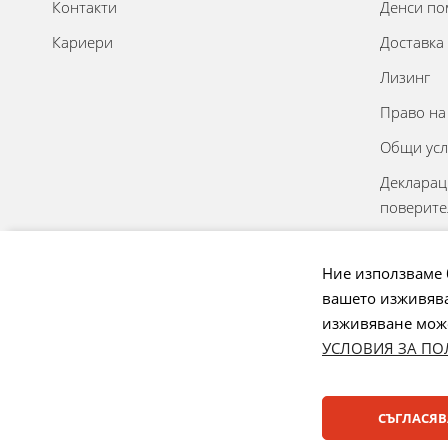
Контакти
Денси п
Кариери
Доставка
Лизинг
Право на
Общи усл
Декларац
поверите
Онлайн р
спорове
Ние използваме 
вашето изживява
Управлен
изживяване може 
УСЛОВИЯ ЗА ПО
Начини на плащане:
СЪГЛАСЯВ