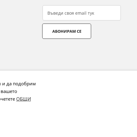
АБОНИРАМ СЕ
и и да подобрим
 вашето
очетете
ОБЩИ