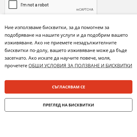
Ние използваме бисквитки, за да помогнем за
подобряване на нашите услуги и да подобрим вашето
Начини на плащане:
изживяване. Ако не приемете незадължителните
бисквитки по-долу, вашето изживяване може да бъде
засегнато. Ако искате да научите повече, моля,
прочетете
ОБЩИ УСЛОВИЯ ЗА ПОЛЗВАНЕ И БИСКВИТКИ
Лизинг:
СЪГЛАСЯВАМ СЕ
© 2025 ДЕНСИ. Всички права запазени.
ПРЕГЛЕД НА БИСКВИТКИ
Онлайн магазин от
Stenik