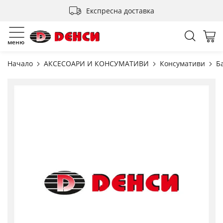
Прескачане
Експресна доставка
към
съдържанието
Търсен
Мо
меню
Начало
АКСЕСОАРИ И КОНСУМАТИВИ
Консумативи
Б
Преминете
към
края
на
галерията
на
изображенията