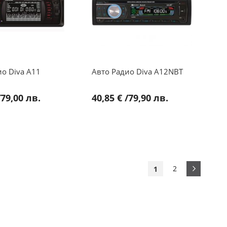
ио Diva A11
Авто Радио Diva A12NBT
/
79,00 лв.
40,85 €
/
79,90 лв.
Страница
Страниц
Напред
Страница
В момента четете 
2
1