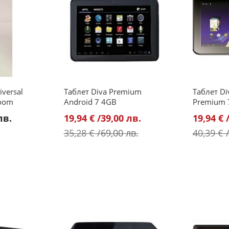
versal
Таблет Diva Premium
Таблет Di
Zoom
Android 7 4GB
Premium 
Промо
Промо
лв.
19,94 €
/
39,00 лв.
19,94 €
цена
цена
35,28 €
/
69,00 лв.
40,39 €