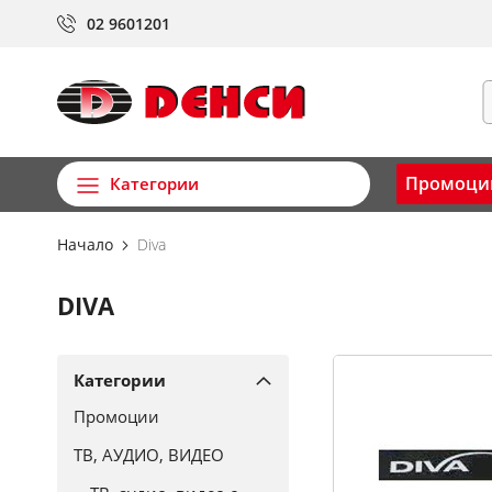
Прескачане
02 9601201
към
съдържанието
Т
Промоци
Категории
Начало
Diva
DIVA
Категории
Промоции
ТВ, АУДИО, ВИДЕО