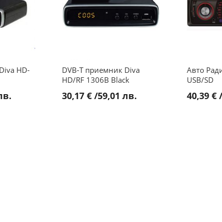
Diva HD-
DVB-T приемник Diva
Авто Рад
HD/RF 1306B Black
USB/SD
лв.
30,17 €
/
59,01 лв.
40,39 €