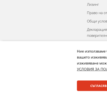
Лизинг
Право на о
Общи усло
Декларация
поверителн
Онлайн реш
спорове
Ние използваме 
вашето изживява
Управление
изживяване може 
УСЛОВИЯ ЗА ПО
Начини на плащане:
СЪГЛАСЯВ
© 2025 ДЕНСИ. Всички права запазени.