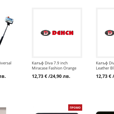
versal
Калъф Diva 7.9 inch
Калъф Div
Miracase Fashion Orange
Leather B
лв.
12,73 €
/
24,90 лв.
12,73 €
ПРОМО