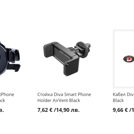
tPhone
Стойка Diva Smart Phone
Кабел Di
ack
Holder AirVent Black
Black
в.
7,62 €
/
14,90 лв.
9,66 €
/
1