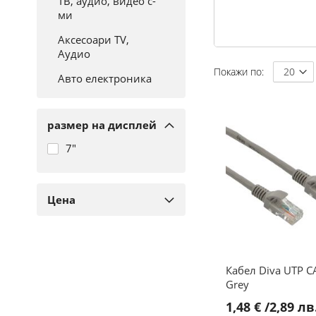
ТВ, аудио, видео с-
ми
Аксесоари TV,
Аудио
Покажи по
Авто електроника
IT ПРОДУКТИ
размер на дисплей
Телефони и таблети
7"
Компютри и
периферия
Аксесоари IT
Цена
АКСЕСОАРИ И
КОНСУМАТИВИ
Аксесоари
Кабел Diva UTP 
Grey
1,48 €
/
2,89 лв