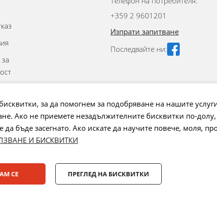
Телефон на потребителя:
+359 2 9601201
тказ
Изпрати запитване
вия
Последвайте ни:
 за
ост
аване на
бисквитки, за да помогнем за подобряване на нашите услуг
не. Ако не приемете незадължителните бисквитки по-долу,
 на бисквитки
да бъде засегнато. Ако искате да научите повече, моля, пр
ЛЗВАНЕ И БИСКВИТКИ
Лизинг:
АМ СЕ
ПРЕГЛЕД НА БИСКВИТКИ