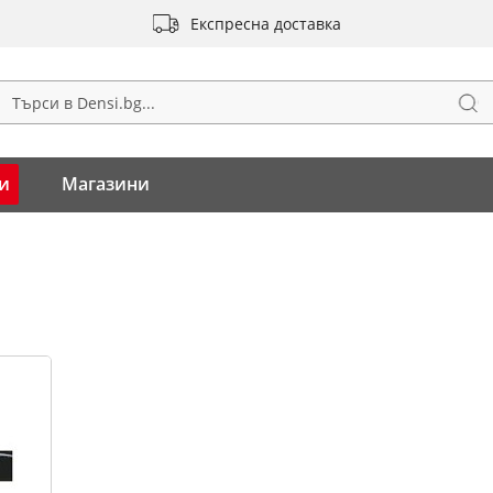
Експресна доставка
Тъ
ърсене
и
Магазини