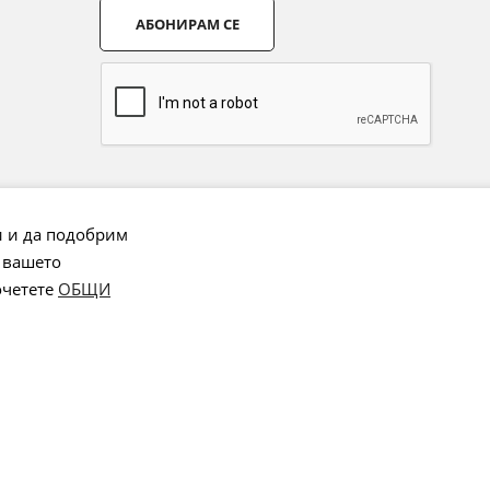
АБОНИРАМ СЕ
и и да подобрим
 вашето
очетете
ОБЩИ
Онлайн магазин от
Stenik