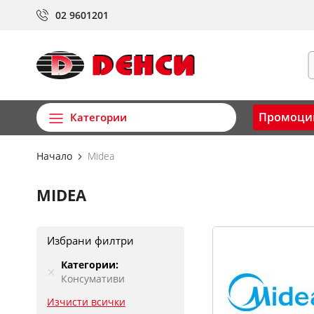
Прескачане
02 9601201
към
съдържанието
Т
Промоци
Категории
Начало
Midea
MIDEA
Избрани филтри
Категории
Консумативи
Изчисти всички