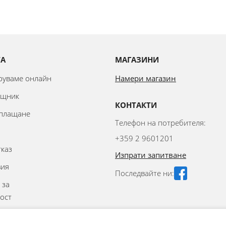
ТА
МАГАЗИНИ
аруваме онлайн
Намери магазин
ощник
КОНТАКТИ
 плащане
Телефон на потребителя:
+359 2 9601201
тказ
Изпрати запитване
вия
Последвайте ни:
 за
ост
аване на