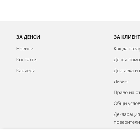
ЗА ДЕНСИ
ЗА КЛИЕН
Новини
Как да паз
Контакти
Денси пом
Кариери
Доставка и
Лизинг
Право на о
Общи усло
Декларация
поверителн
Онлайн реш