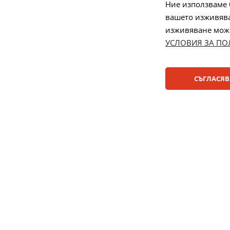
спорове
Ние използваме 
вашето изживява
Управление
изживяване може 
УСЛОВИЯ ЗА ПО
Начини на плащане:
СЪГЛАСЯВ
© 2025 ДЕНСИ. Всички права запазени.