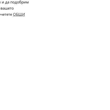
и и да подобрим
 вашето
очетете
ОБЩИ
Онлайн магазин от
Stenik