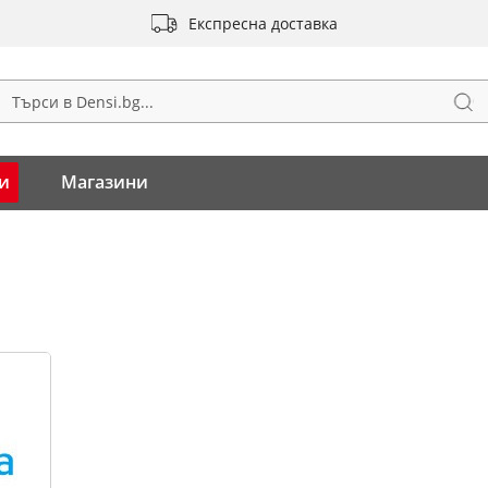
Експресна доставка
Тъ
ърсене
и
Магазини