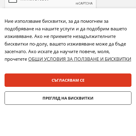
Ние използваме бисквитки, за да помогнем за
подобряване на нашите услуги и да подобрим вашето
Начини на плащане:
изживяване. Ако не приемете незадължителните
бисквитки по-долу, вашето изживяване може да бъде
засегнато. Ако искате да научите повече, моля,
прочетете
ОБЩИ УСЛОВИЯ ЗА ПОЛЗВАНЕ И БИСКВИТКИ
Лизинг:
СЪГЛАСЯВАМ СЕ
© 2025 ДЕНСИ. Всички права запазени.
ПРЕГЛЕД НА БИСКВИТКИ
Онлайн магазин от
Stenik