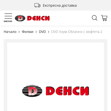
Прескачане
Експресна доставка
към
съдържанието
Търсен
Мо
меню
Начало
Филми
DVD
DVD Хоум Облачно с кюфтета 2
Преминете
към
края
на
галерията
на
изображенията