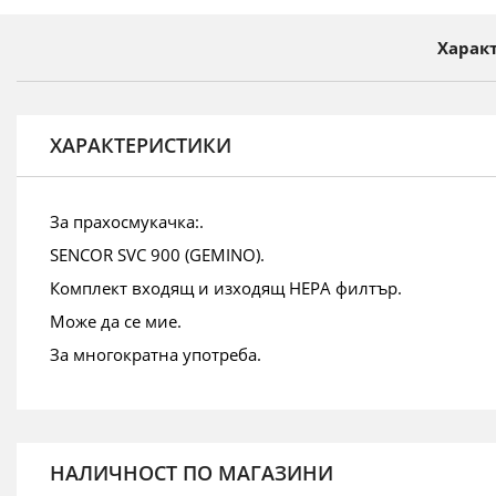
на
галерия
Харак
със
снимки
ХАРАКТЕРИСТИКИ
За прахосмукачка:.
SENCOR SVC 900 (GEMINO).
Комплект входящ и изходящ HEPA филтър.
Може да се мие.
За многократна употреба.
НАЛИЧНОСТ ПО МАГАЗИНИ