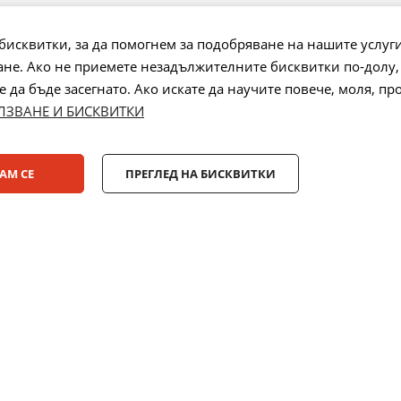
аване на
бисквитки, за да помогнем за подобряване на нашите услуг
не. Ако не приемете незадължителните бисквитки по-долу,
 на бисквитки
да бъде засегнато. Ако искате да научите повече, моля, пр
ЛЗВАНЕ И БИСКВИТКИ
Лизинг:
АМ СЕ
ПРЕГЛЕД НА БИСКВИТКИ