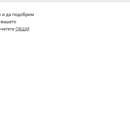
и и да подобрим
 вашето
очетете
ОБЩИ
Онлайн магазин от
Stenik