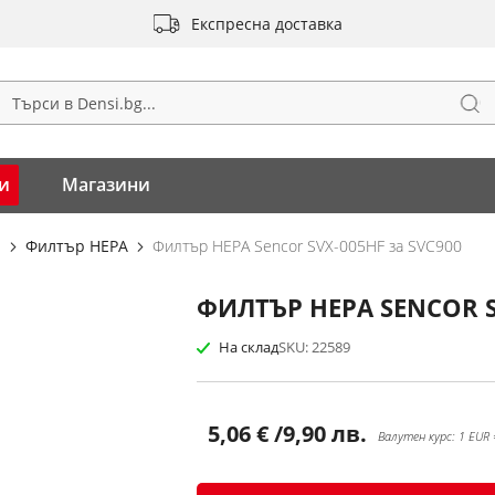
Експресна доставка
Тъ
ърсене
и
Магазини
и
Филтър HEPA
Филтър HEPA Sencor SVX-005HF за SVC900
ФИЛТЪР HEPA SENCOR S
На склад
SKU
22589
5,06 €
/
9,90 лв.
Валутен курс: 1 EUR