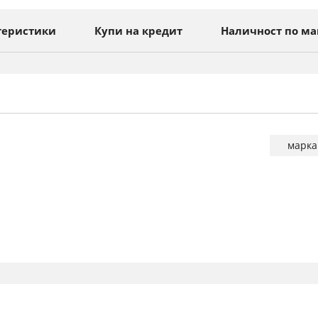
теристики
Купи на кредит
Наличност по ма
Повече
марка
информа