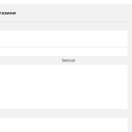
газини
Sencor
ция