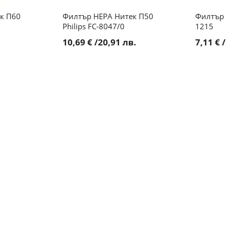
к П60
Филтър HEPA Нитек П50
Филтър 
Philips FC-8047/0
1215
10,69 €
/
20,91 лв.
7,11 €
/