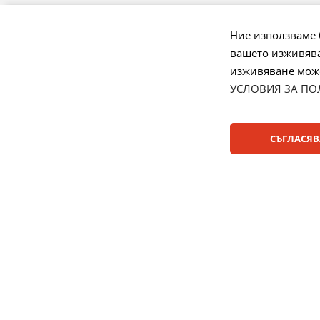
Онлайн реш
спорове
Ние използваме 
вашето изживява
Управление
изживяване може 
УСЛОВИЯ ЗА ПО
Начини на плащане:
СЪГЛАСЯВ
© 2025 ДЕНСИ. Всички права запазени.