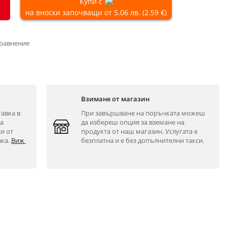
Купи с
на вноски започващи от 5.06 лв. (2.59 €)
сравнение
Взимане от магазин
авка в 
При завършване на поръчката можеш 
а 
да избереш опция за вземане на 
и от 
продукта от наш магазин. Услугата е 
ка. 
Виж 
безплатна и е без допълнителни такси.