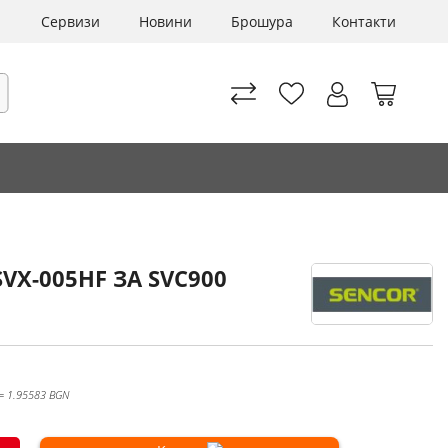
Сервизи
Новини
Брошура
Контакти
Моята 
рсене
VX-005HF ЗА SVC900
 = 1.95583 BGN