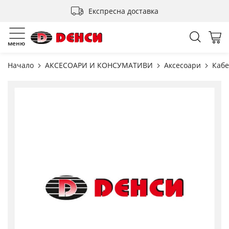
Прескачане
Експресна доставка
към
съдържанието
Търсен
Мо
меню
Начало
АКСЕСОАРИ И КОНСУМАТИВИ
Аксесоари
Каб
Преминете
към
края
на
галерията
на
изображенията