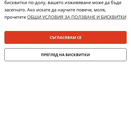
бисквитки по-долу, вашето изживяване може да бъде
засегнато. Ако искате да научите повече, моля,
прочетете
ОБЩИ УСЛОВИЯ ЗА ПОЛЗВАНЕ И БИСКВИТКИ
Лизинг:
СЪГЛАСЯВАМ СЕ
© 2025 ДЕНСИ. Всички права запазени.
ПРЕГЛЕД НА БИСКВИТКИ
Онлайн магазин от
Stenik