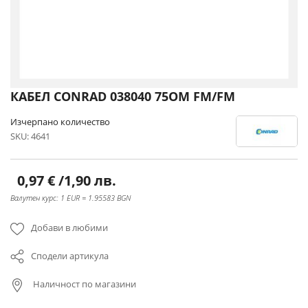
Преминете
КАБЕЛ CONRAD 038040 75ОМ FМ/FМ
към
началото
Изчерпано количество
на
SKU
4641
галерия
със
снимки
0,97 €
/
1,90 лв.
Валутен курс: 1 EUR = 1.95583 BGN
Добави в любими
Сподели артикула
Наличност по магазини