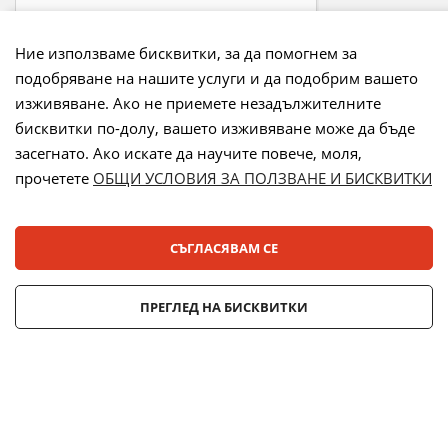
Ние използваме бисквитки, за да помогнем за
подобряване на нашите услуги и да подобрим вашето
Начини на плащане:
изживяване. Ако не приемете незадължителните
бисквитки по-долу, вашето изживяване може да бъде
засегнато. Ако искате да научите повече, моля,
прочетете
ОБЩИ УСЛОВИЯ ЗА ПОЛЗВАНЕ И БИСКВИТКИ
Лизинг:
СЪГЛАСЯВАМ СЕ
© 2025 ДЕНСИ. Всички права запазени.
ПРЕГЛЕД НА БИСКВИТКИ
Онлайн магазин от
Stenik