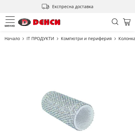
Прескачане
Експресна доставка
към
съдържанието
Търсен
Мо
меню
Начало
IT ПРОДУКТИ
Компютри и периферия
Колонк
Преминете
към
края
на
галерията
на
изображенията