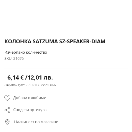
Преминете
КОЛОНКА SATZUMA SZ-SPEAKER-DIAM
към
началото
Изчерпано количество
на
SKU
21676
галерия
със
снимки
6,14 €
/
12,01 лв.
Валутен курс: 1 EUR = 1.95583 BGN
Добави в любими
Сподели артикула
Наличност по магазини