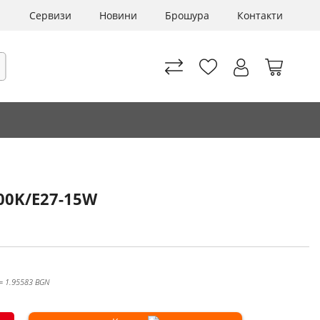
Сервизи
Новини
Брошура
Контакти
Моята 
рсене
00K/E27-15W
 = 1.95583 BGN