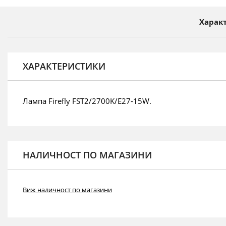
на
галерия
Харак
със
снимки
ХАРАКТЕРИСТИКИ
Лампа Firefly FST2/2700K/E27-15W.
НАЛИЧНОСТ ПО МАГАЗИНИ
Виж наличност по магазини