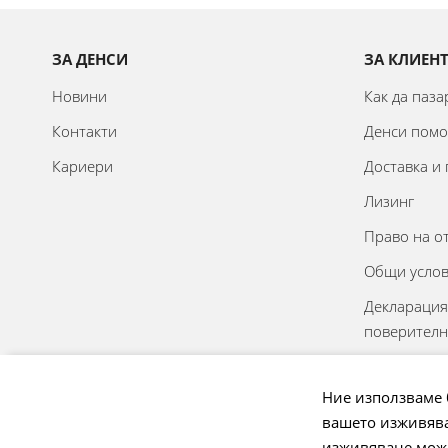
ЗА ДЕНСИ
ЗА КЛИЕН
Новини
Как да паз
Контакти
Денси пом
Кариери
Доставка и
Лизинг
Право на о
Общи усло
Декларация
поверителн
Онлайн реш
спорове
Ние използваме 
вашето изживява
Управление
изживяване може 