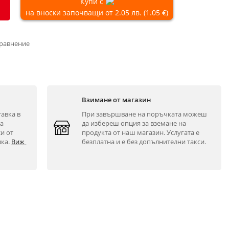
Купи с
на вноски започващи от 2.05 лв. (1.05 €)
сравнение
Взимане от магазин
авка в 
При завършване на поръчката можеш 
а 
да избереш опция за вземане на 
и от 
продукта от наш магазин. Услугата е 
ка. 
Виж 
безплатна и е без допълнителни такси.