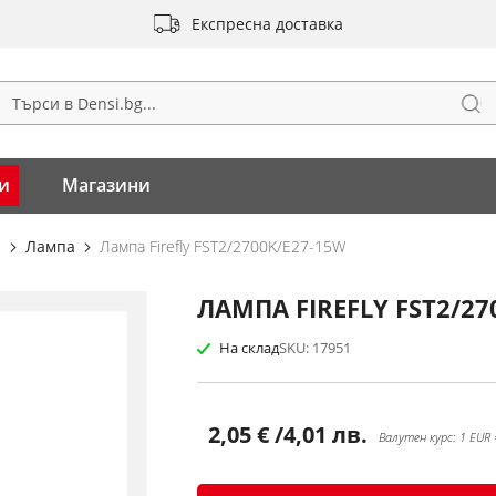
Експресна доставка
Тъ
ърсене
и
Магазини
и
Лампа
Лампа Firefly FST2/2700K/E27-15W
ЛАМПА FIREFLY FST2/27
На склад
SKU
17951
2,05 €
/
4,01 лв.
Валутен курс: 1 EUR