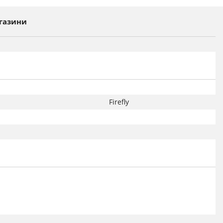
газини
Firefly
ция