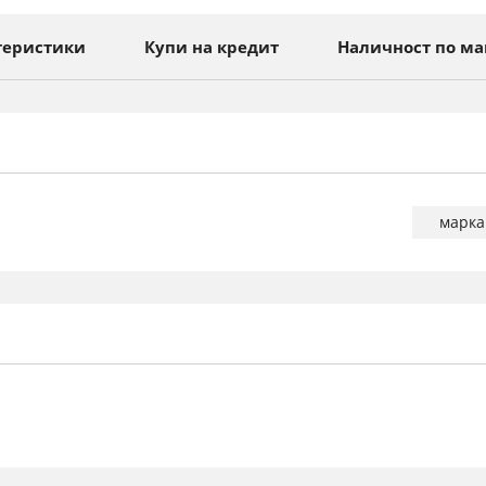
теристики
Купи на кредит
Наличност по ма
Повече
марка
информа