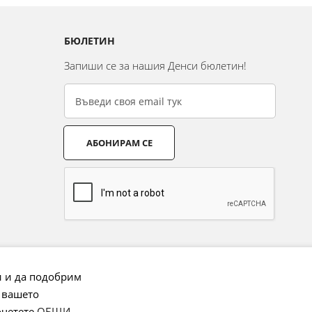
БЮЛЕТИН
Запиши се за нашия Денси бюлетин!
АБОНИРАМ СЕ
и и да подобрим
 вашето
очетете
ОБЩИ