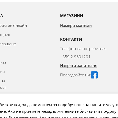
ТА
МАГАЗИНИ
аруваме онлайн
Намери магазин
ощник
КОНТАКТИ
 плащане
Телефон на потребителя:
+359 2 9601201
тказ
Изпрати запитване
вия
Последвайте ни:
 за
ост
аване на
бисквитки, за да помогнем за подобряване на нашите услуг
не. Ако не приемете незадължителните бисквитки по-долу,
 на бисквитки
да бъде засегнато. Ако искате да научите повече, моля, пр