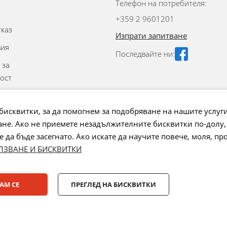
Телефон на потребителя:
+359 2 9601201
тказ
Изпрати запитване
вия
Последвайте ни:
 за
ост
аване на
бисквитки, за да помогнем за подобряване на нашите услуг
не. Ако не приемете незадължителните бисквитки по-долу,
 на бисквитки
да бъде засегнато. Ако искате да научите повече, моля, пр
ЛЗВАНЕ И БИСКВИТКИ
Лизинг:
АМ СЕ
ПРЕГЛЕД НА БИСКВИТКИ