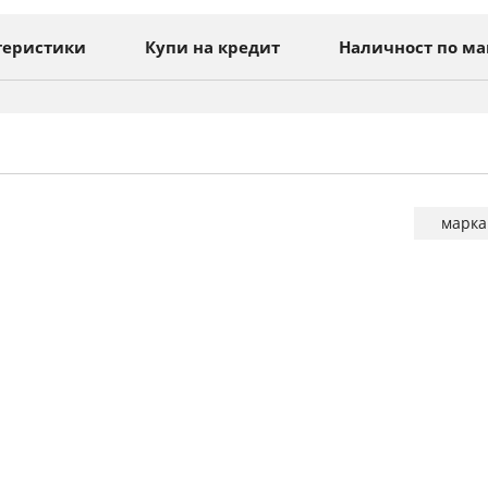
теристики
Купи на кредит
Наличност по ма
Повече
марка
информа