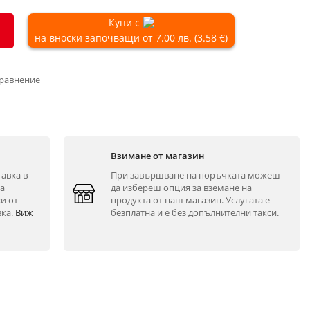
Купи с
на вноски започващи от 7.00 лв. (3.58 €)
сравнение
Взимане от магазин
авка в 
При завършване на поръчката можеш 
а 
да избереш опция за вземане на 
и от 
продукта от наш магазин. Услугата е 
ка. 
Виж 
безплатна и е без допълнителни такси.