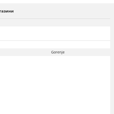
газини
Gorenje
ция