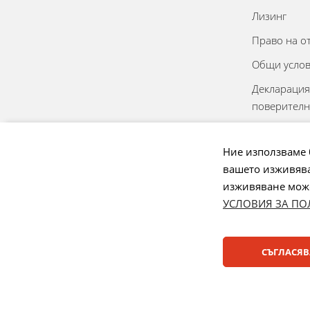
Лизинг
Право на о
Общи усло
Декларация
поверителн
Онлайн реш
спорове
Ние използваме 
вашето изживява
Управление
изживяване може 
УСЛОВИЯ ЗА ПО
Начини на плащане:
СЪГЛАСЯВ
© 2025 ДЕНСИ. Всички права запазени.