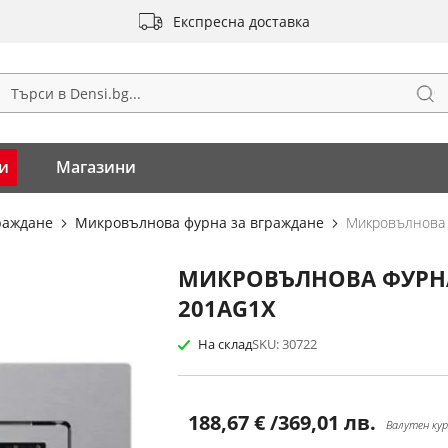
Експресна доставка
Тъ
ърсене
и
Магазини
граждане
Микровълнова фурна за вграждане
Микровълнова 
МИКРОВЪЛНОВА ФУРНА
201AG1X
На склад
SKU
30722
188,67 €
/
369,01 лв.
Валутен кур