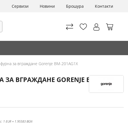
Сервизи
Новини
Брошура
Контакти
Моята 
рсене
фурна за вграждане Gorenje BM-201AG1X
 ЗА ВГРАЖДАНЕ GORENJE BM-
с: 1 EUR = 1.95583 BGN