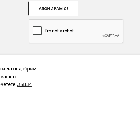
АБОНИРАМ СЕ
и и да подобрим
 вашето
очетете
ОБЩИ
Онлайн магазин от
Stenik