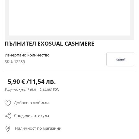
Преминете
ПЪЛНИТЕЛ EXOSUAL CASHMERE
към
началото
Изчерпано количество
на
SKU
12235
галерия
със
снимки
5,90 €
/
11,54 лв.
Валутен курс: 1 EUR = 1.95583 BGN
Добави в любими
Сподели артикула
Наличност по магазини