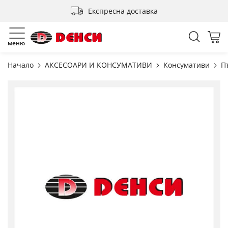
Прескачане
Експресна доставка
към
съдържанието
Търсен
Мо
меню
Начало
АКСЕСОАРИ И КОНСУМАТИВИ
Консумативи
П
Преминете
към
края
на
галерията
на
изображенията