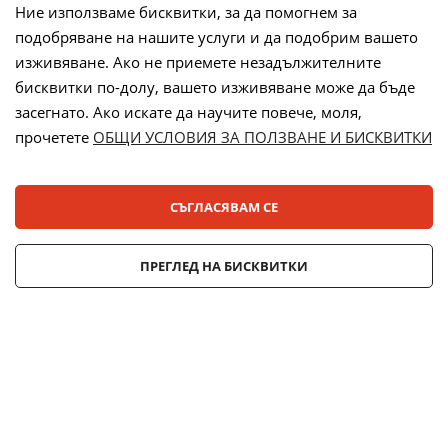
Ние използваме бисквитки, за да помогнем за
подобряване на нашите услуги и да подобрим вашето
Начини на плащане:
изживяване. Ако не приемете незадължителните
бисквитки по-долу, вашето изживяване може да бъде
засегнато. Ако искате да научите повече, моля,
прочетете
ОБЩИ УСЛОВИЯ ЗА ПОЛЗВАНЕ И БИСКВИТКИ
Лизинг:
СЪГЛАСЯВАМ СЕ
© 2025 ДЕНСИ. Всички права запазени.
ПРЕГЛЕД НА БИСКВИТКИ
Онлайн магазин от
Stenik