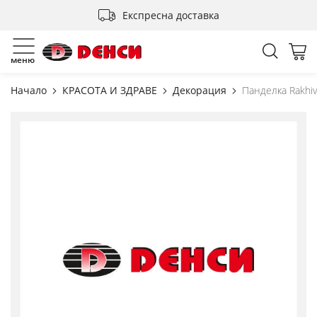
Прескачане
Експресна доставка
към
съдържанието
Търсен
Мо
меню
Начало
КРАСОТА И ЗДРАВЕ
Декорация
Панделка Rakhi
Преминете
към
края
на
галерията
на
изображенията