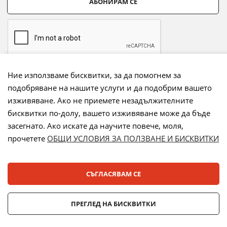
АБОНИРАМ СЕ
Ние използваме бисквитки, за да помогнем за
подобряване на нашите услуги и да подобрим вашето
Начини на плащане:
изживяване. Ако не приемете незадължителните
бисквитки по-долу, вашето изживяване може да бъде
засегнато. Ако искате да научите повече, моля,
прочетете
ОБЩИ УСЛОВИЯ ЗА ПОЛЗВАНЕ И БИСКВИТКИ
Лизинг:
СЪГЛАСЯВАМ СЕ
© 2025 ДЕНСИ. Всички права запазени.
ПРЕГЛЕД НА БИСКВИТКИ
Онлайн магазин от
Stenik