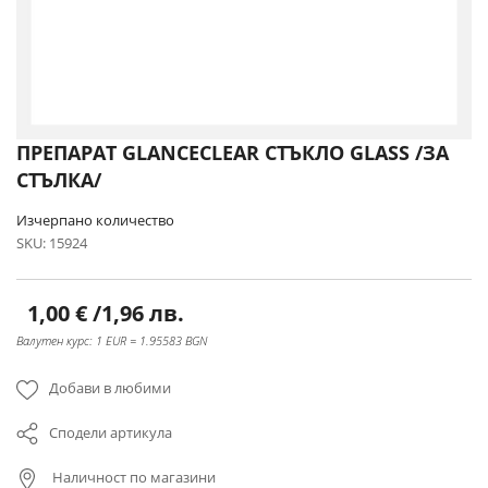
Преминете
ПРЕПАРАТ GLANCECLEAR СТЪКЛО GLASS /ЗА
към
СТЪЛКА/
началото
на
Изчерпано количество
галерия
SKU
15924
със
снимки
1,00 €
/
1,96 лв.
Валутен курс: 1 EUR = 1.95583 BGN
Добави в любими
Сподели артикула
Наличност по магазини