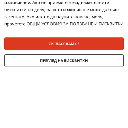
изживяване. Ако не приемете незадължителните
бисквитки по-долу, вашето изживяване може да бъде
засегнато. Ако искате да научите повече, моля,
прочетете
ОБЩИ УСЛОВИЯ ЗА ПОЛЗВАНЕ И БИСКВИТКИ
Лизинг:
СЪГЛАСЯВАМ СЕ
© 2025 ДЕНСИ. Всички права запазени.
ПРЕГЛЕД НА БИСКВИТКИ
Онлайн магазин от
Stenik