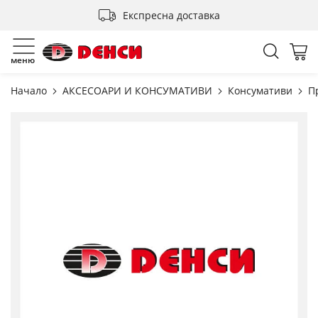
Прескачане
Експресна доставка
към
съдържанието
Търсен
Мо
меню
Начало
АКСЕСОАРИ И КОНСУМАТИВИ
Консумативи
П
Преминете
към
края
на
галерията
на
изображенията