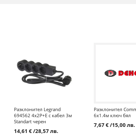
Разклонител Legrand
Разклонител Comm
694562 4x2P+E с кабел 3м
6х1.4м ключ бял
Standart черен
7,67 €
/
15,00 лв.
14,61 €
/
28,57 лв.