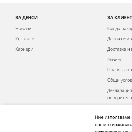
ЗА ДЕНСИ
ЗА КЛИЕН
Новини
Как да паз
Контакти
Денси пом
Кариери
Доставка и
Лизинг
Право на о
Общи усло
Декларация
поверителн
Онлайн реш
спорове
Ние използваме 
вашето изживява
Управление
изживяване може 