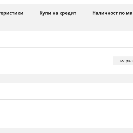
теристики
Купи на кредит
Наличност по ма
Повече
марка
информа