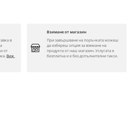
Взимане от магазин
авка в 
При завършване на поръчката можеш 
а 
да избереш опция за вземане на 
и от 
продукта от наш магазин. Услугата е 
ка. 
Виж 
безплатна и е без допълнителни такси.