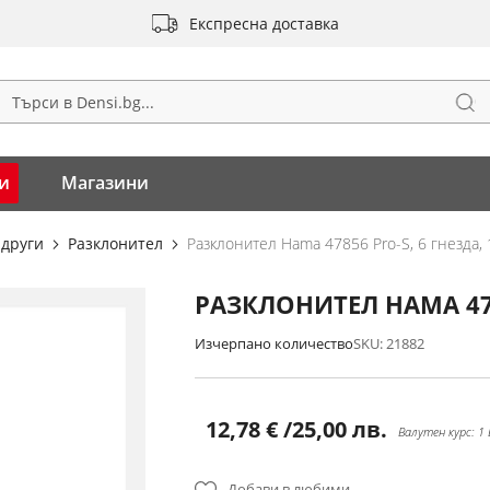
Експресна доставка
Тъ
ърсене
и
Магазини
 други
Разклонител
Разклонител Hama 47856 Pro-S, 6 гнезда, 
РАЗКЛОНИТЕЛ HAMA 4785
Изчерпано количество
SKU
21882
12,78 €
/
25,00 лв.
Валутен курс: 1
Добави в любими