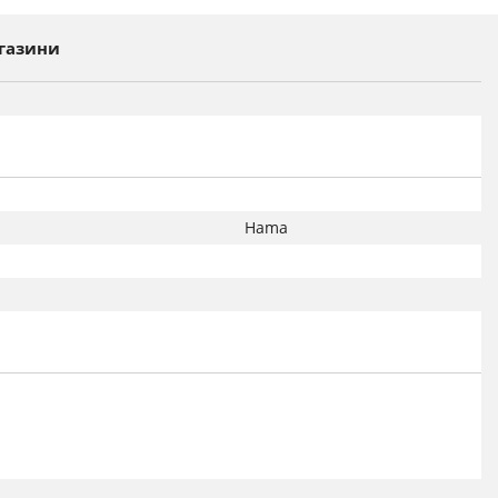
газини
Hama
ция