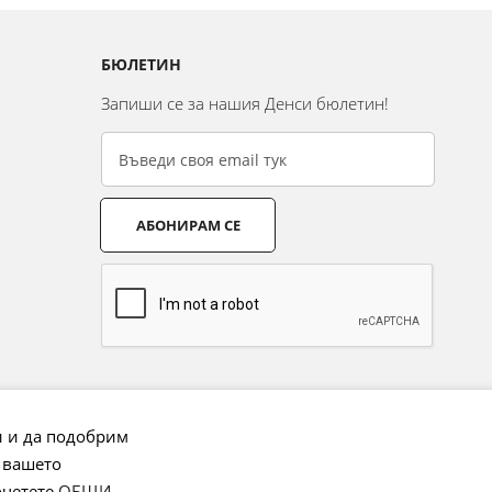
БЮЛЕТИН
Запиши се за нашия Денси бюлетин!
АБОНИРАМ СЕ
и и да подобрим
 вашето
очетете
ОБЩИ