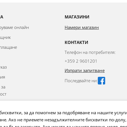
ТА
МАГАЗИНИ
аруваме онлайн
Намери магазин
ощник
КОНТАКТИ
 плащане
Телефон на потребителя:
+359 2 9601201
тказ
Изпрати запитване
вия
Последвайте ни:
 за
ост
аване на
бисквитки, за да помогнем за подобряване на нашите услуг
не. Ако не приемете незадължителните бисквитки по-долу,
 на бисквитки
да бъде засегнато. Ако искате да научите повече, моля, пр