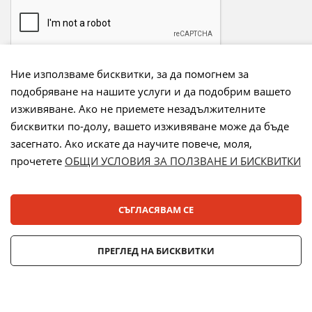
Ние използваме бисквитки, за да помогнем за
подобряване на нашите услуги и да подобрим вашето
Начини на плащане:
изживяване. Ако не приемете незадължителните
бисквитки по-долу, вашето изживяване може да бъде
засегнато. Ако искате да научите повече, моля,
прочетете
ОБЩИ УСЛОВИЯ ЗА ПОЛЗВАНЕ И БИСКВИТКИ
Лизинг:
СЪГЛАСЯВАМ СЕ
© 2025 ДЕНСИ. Всички права запазени.
ПРЕГЛЕД НА БИСКВИТКИ
Онлайн магазин от
Stenik