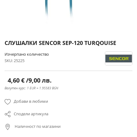
Преминете
СЛУШАЛКИ SENCOR SEP-120 TURQOUISE
към
началото
Изчерпано количество
на
SKU
25225
галерия
със
снимки
4,60 €
/
9,00 лв.
Валутен курс: 1 EUR = 1.95583 BGN
Добави в любими
Сподели артикула
Наличност по магазини