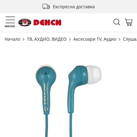
Прескачане
Експресна доставка
към
съдържанието
Търсен
Мо
меню
Начало
ТВ, АУДИО, ВИДЕО
Аксесоари TV, Аудио
Слуша
Преминете
към
края
на
галерията
на
изображенията