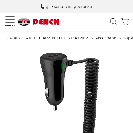
Прескачане
Експресна доставка
към
съдържанието
Търсен
Мо
меню
Начало
АКСЕСОАРИ И КОНСУМАТИВИ
Аксесоари
Заря
Преминете
към
края
на
галерията
на
изображенията