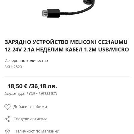
Преминете
ЗАРЯДНО УСТРОЙСТВО MELICONI CC21AUMU
към
12-24V 2.1А НЕДЕЛИМ КАБЕЛ 1.2М USB/MICRO
началото
на
Изчерпано количество
галерия
SKU
25201
със
снимки
18,50 €
/
36,18 лв.
Валутен курс: 1 EUR = 1.95583 BGN
Добави в любими
Сподели артикула
Наличност по магазини