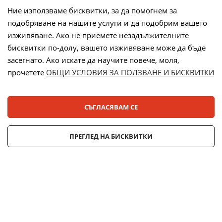
Ние използваме бисквитки, за да помогнем за
подобряване на нашите услуги и да подобрим вашето
Начини на плащане:
изживяване. Ако не приемете незадължителните
бисквитки по-долу, вашето изживяване може да бъде
засегнато. Ако искате да научите повече, моля,
прочетете
ОБЩИ УСЛОВИЯ ЗА ПОЛЗВАНЕ И БИСКВИТКИ
Лизинг:
СЪГЛАСЯВАМ СЕ
© 2025 ДЕНСИ. Всички права запазени.
ПРЕГЛЕД НА БИСКВИТКИ
Онлайн магазин от
Stenik