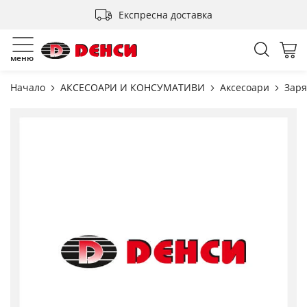
Прескачане
Експресна доставка
към
съдържанието
Търсен
Мо
меню
Начало
АКСЕСОАРИ И КОНСУМАТИВИ
Аксесоари
Заря
Преминете
към
края
на
галерията
на
изображенията