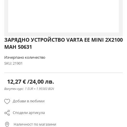
Преминете
ЗАРЯДНО УСТРОЙСТВО VARTA EE MINI 2X2100
към
MAH 50631
началото
на
Изчерпано количество
галерия
SKU
21901
със
снимки
12,27 €
/
24,00 лв.
Валутен курс: 1 EUR = 1.95583 BGN
Добави в любими
Сподели артикула
Наличност по магазини