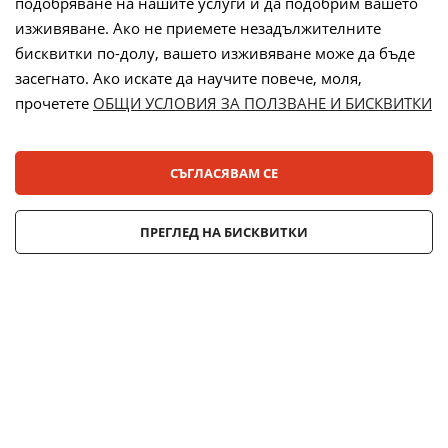
подобряване на нашите услуги и да подобрим вашето
Начини на плащане:
изживяване. Ако не приемете незадължителните
бисквитки по-долу, вашето изживяване може да бъде
засегнато. Ако искате да научите повече, моля,
прочетете
ОБЩИ УСЛОВИЯ ЗА ПОЛЗВАНЕ И БИСКВИТКИ
Лизинг:
СЪГЛАСЯВАМ СЕ
© 2025 ДЕНСИ. Всички права запазени.
ПРЕГЛЕД НА БИСКВИТКИ
Онлайн магазин от
Stenik